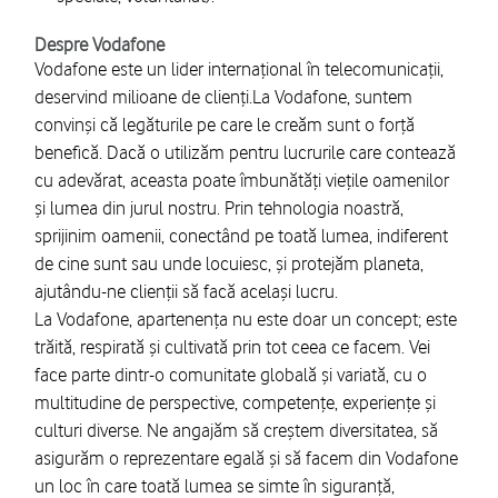
Despre Vodafone
Vodafone este un lider internațional în telecomunicații,
deservind milioane de clienți.La Vodafone, suntem
convinși că legăturile pe care le creăm sunt o forță
benefică. Dacă o utilizăm pentru lucrurile care contează
cu adevărat, aceasta poate îmbunătăți viețile oamenilor
și lumea din jurul nostru. Prin tehnologia noastră,
sprijinim oamenii, conectând pe toată lumea, indiferent
de cine sunt sau unde locuiesc, și protejăm planeta,
ajutându-ne clienții să facă același lucru.
La Vodafone, apartenența nu este doar un concept; este
trăită, respirată și cultivată prin tot ceea ce facem. Vei
face parte dintr-o comunitate globală și variată, cu o
multitudine de perspective, competențe, experiențe și
culturi diverse. Ne angajăm să creștem diversitatea, să
asigurăm o reprezentare egală și să facem din Vodafone
un loc în care toată lumea se simte în siguranță,