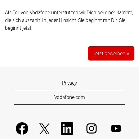
Als Teil von Vodafone unterstützen wir Dich bei einer Karriere,
die sich auszahlt. In jeder Hinsicht. Sie beginnt mit Dir. Sie
beginnt jetzt.
Jetzt bewerben »
Privacy
Vodafone.com
W
W
W
W
W
i
i
i
i
i
r
r
r
r
r