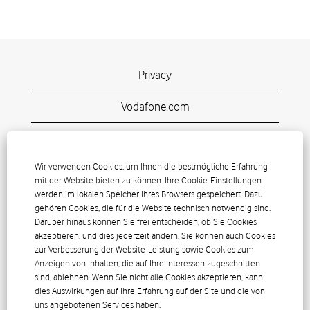
Privacy
Vodafone.com
W
W
W
W
Wir verwenden Cookies, um Ihnen die bestmögliche Erfahrung
W
i
i
i
i
mit der Website bieten zu können. Ihre Cookie-Einstellungen
i
r
r
r
r
werden im lokalen Speicher Ihres Browsers gespeichert. Dazu
r
d
d
d
d
d
gehören Cookies, die für die Website technisch notwendig sind.
a
a
a
a
a
Darüber hinaus können Sie frei entscheiden, ob Sie Cookies
u
u
u
u
u
akzeptieren, und dies jederzeit ändern. Sie können auch Cookies
f
f
f
f
f
Vodafone Careers
zur Verbesserung der Website-Leistung sowie Cookies zum
e
e
e
e
e
Anzeigen von Inhalten, die auf Ihre Interessen zugeschnitten
i
i
i
i
i
Vodafone Group Services Limited
n
n
n
n
sind, ablehnen. Wenn Sie nicht alle Cookies akzeptieren, kann
n
e
e
e
e
dies Auswirkungen auf Ihre Erfahrung auf der Site und die von
One Kingdom Street
e
r
r
r
r
uns angebotenen Services haben.
r