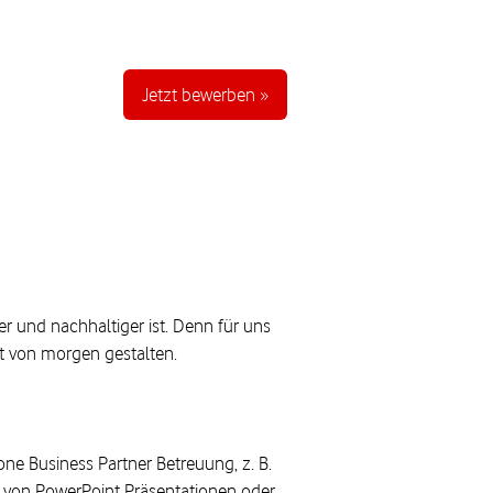
Jetzt bewerben »
ver und nachhaltiger ist. Denn für uns
elt von morgen gestalten.
e Business Partner Betreuung, z. B.
g von PowerPoint Präsentationen oder