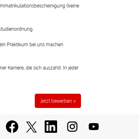
 Immatrikulationsbescheinigung (keine
 Studienordnung.
 ein Praktikum bei uns machen
 Karriere, die sich auszahlt. In jeder
Jetzt bewerben »
W
W
W
W
W
i
i
i
i
i
r
r
r
r
r
d
d
d
d