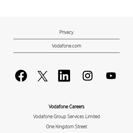
Privacy
Vodafone.com
W
W
W
W
W
i
i
i
i
i
r
r
r
r
r
d
d
d
d
d
a
a
a
a
a
u
u
u
u
u
f
f
f
f
f
Vodafone Careers
e
e
e
e
e
i
i
i
i
i
Vodafone Group Services Limited
n
n
n
n
n
e
e
e
e
One Kingdom Street
e
r
r
r
r
r